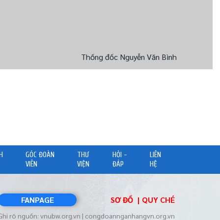
Thống đốc Nguyễn Văn Bình
H
GÓC ĐOÀN
THƯ
HỎI -
LIÊN
VIÊN
VIỆN
ĐÁP
HỆ
FANPAGE
SƠ ĐỒ
QUY CHÉ
Ghi rõ nguồn: vnubw.org.vn | congdoannganhangvn.org.vn