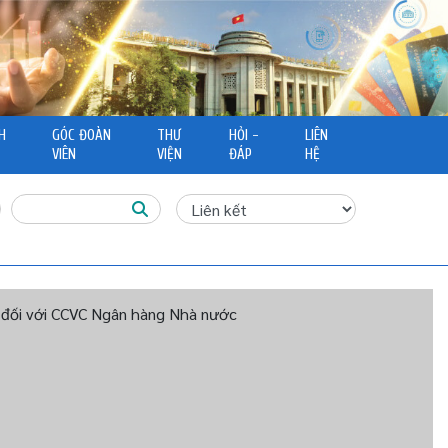
H
GÓC ĐOÀN
THƯ
HỎI -
LIÊN
VIÊN
VIỆN
ĐÁP
HỆ
ổi đối với CCVC Ngân hàng Nhà nước