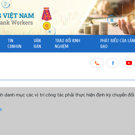
TIN
VĂN
TRAO ĐỔI KINH
PHÁT BIỂU CỦA LÃN
CĐNHVN
BẢN
NGHIỆM
ĐẠO
h danh mục các vị trí công tác phải thực hiện định kỳ chuyển đ
e