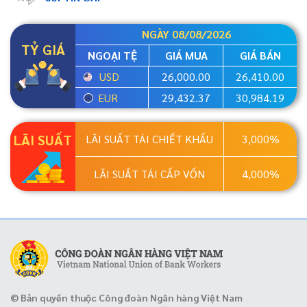
NGÀY 08/08/2026
TỶ GIÁ
NGOẠI TỆ
GIÁ MUA
GIÁ BÁN
USD
26,000.00
26,410.00
EUR
29,432.37
30,984.19
LÃI SUẤT
LÃI SUẤT TÁI CHIẾT KHẤU
3,000%
LÃI SUẤT TÁI CẤP VỐN
4,000%
© Bản quyền thuộc Công đoàn Ngân hàng Việt Nam