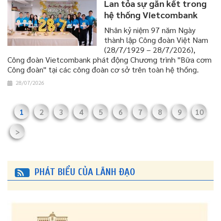
Lan tỏa sự gắn kết trong
hệ thống Vietcombank
​​​​​​​Nhân kỷ niệm 97 năm Ngày
thành lập Công đoàn Việt Nam
(28/7/1929 – 28/7/2026),
Công đoàn Vietcombank phát động Chương trình "Bữa cơm
Công đoàn" tại các công đoàn cơ sở trên toàn hệ thống.
28/07/2026
1
2
3
4
5
6
7
8
9
10
>
PHÁT BIỂU CỦA LÃNH ĐẠO