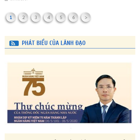
1
2
3
4
5
6
>
PHÁT BIỂU CỦA LÃNH ĐẠO