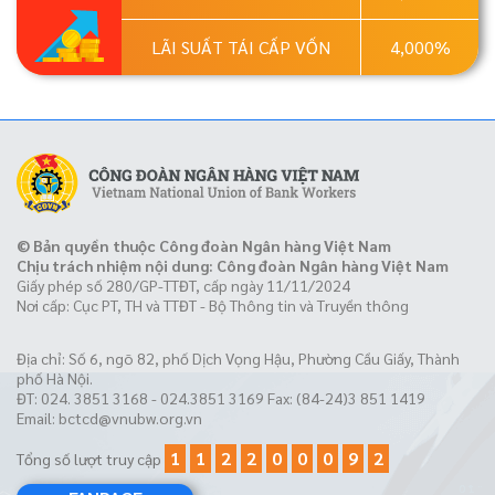
LÃI SUẤT TÁI CẤP VỐN
4,000%
© Bản quyền thuộc Công đoàn Ngân hàng Việt Nam
Chịu trách nhiệm nội dung: Công đoàn Ngân hàng Việt Nam
Giấy phép số 280/GP-TTĐT, cấp ngày 11/11/2024
Nơi cấp: Cục PT, TH và TTĐT - Bộ Thông tin và Truyền thông
Địa chỉ: Số 6, ngõ 82, phố Dịch Vọng Hậu, Phường Cầu Giấy, Thành
phố Hà Nội.
ĐT: 024. 3851 3168 - 024.3851 3169 Fax: (84-24)3 851 1419
Email:
bctcd@vnubw.org.vn
1
1
2
2
0
0
0
9
2
Tổng số lượt truy cập