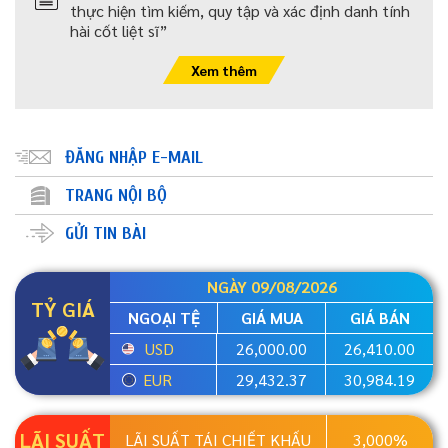
thực hiện tìm kiếm, quy tập và xác định danh tính
hài cốt liệt sĩ”
Xem thêm
ĐĂNG NHẬP E-MAIL
TRANG NỘI BỘ
GỬI TIN BÀI
NGÀY 09/08/2026
TỶ GIÁ
NGOẠI TỆ
GIÁ MUA
GIÁ BÁN
USD
26,000.00
26,410.00
EUR
29,432.37
30,984.19
LÃI SUẤT
LÃI SUẤT TÁI CHIẾT KHẤU
3,000%