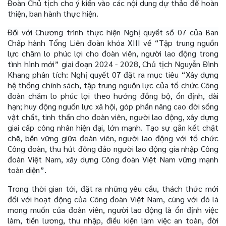
Đoàn Chủ tịch cho ý kiến vào các nội dung dự thảo để hoàn
thiện, ban hành thực hiện.
Đối với Chương trình thực hiện Nghị quyết số 07 của Ban
Chấp hành Tổng Liên đoàn khóa XIII về “Tập trung nguồn
lực chăm lo phúc lợi cho đoàn viên, người lao động trong
tình hình mới” giai đoạn 2024 - 2028, Chủ tịch Nguyễn Đình
Khang phân tích: Nghị quyết 07 đặt ra mục tiêu “Xây dựng
hệ thống chính sách, tập trung nguồn lực của tổ chức Công
đoàn chăm lo phúc lợi theo hướng đồng bộ, ổn định, dài
hạn; huy động nguồn lực xã hội, góp phần nâng cao đời sống
vật chất, tinh thần cho đoàn viên, người lao động, xây dựng
giai cấp công nhân hiện đại, lớn mạnh. Tạo sự gắn kết chặt
chẽ, bền vững giữa đoàn viên, người lao động với tổ chức
Công đoàn, thu hút đông đảo người lao động gia nhập Công
đoàn Việt Nam, xây dựng Công đoàn Việt Nam vững mạnh
toàn diện”.
Trong thời gian tới, đặt ra những yêu cầu, thách thức mới
đối với hoạt động của Công đoàn Việt Nam, cùng với đó là
mong muốn của đoàn viên, người lao động là ổn định việc
làm, tiền lương, thu nhập, điều kiện làm việc an toàn, đời