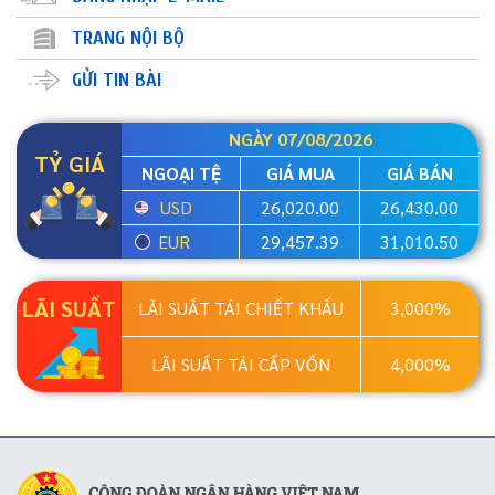
TRANG NỘI BỘ
GỬI TIN BÀI
NGÀY 07/08/2026
TỶ GIÁ
NGOẠI TỆ
GIÁ MUA
GIÁ BÁN
USD
26,020.00
26,430.00
EUR
29,457.39
31,010.50
LÃI SUẤT
LÃI SUẤT TÁI CHIẾT KHẤU
3,000%
LÃI SUẤT TÁI CẤP VỐN
4,000%