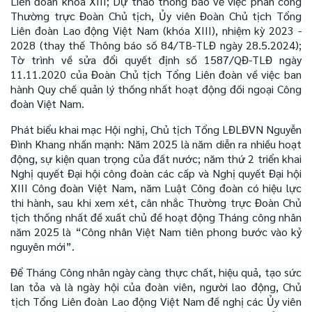
Liên đoàn khóa XIII; Dự thảo thông báo về việc phân công
Thường trực Đoàn Chủ tịch, Ủy viên Đoàn Chủ tịch Tổng
Liên đoàn Lao động Việt Nam (khóa XIII), nhiệm kỳ 2023 -
2028 (thay thế Thông báo số 84/TB-TLĐ ngày 28.5.2024);
Tờ trình về sửa đổi quyết định số 1587/QĐ-TLĐ ngày
11.11.2020 của Đoàn Chủ tịch Tổng Liên đoàn về việc ban
hành Quy chế quản lý thống nhất hoạt động đối ngoại Công
đoàn Việt Nam.
Phát biểu khai mạc Hội nghị, Chủ tịch Tổng LĐLĐVN Nguyễn
Đình Khang nhấn mạnh: Năm 2025 là năm diễn ra nhiều hoạt
động, sự kiện quan trọng của đất nước; năm thứ 2 triển khai
Nghị quyết Đại hội công đoàn các cấp và Nghị quyết Đại hội
XIII Công đoàn Việt Nam, năm Luật Công đoàn có hiệu lực
thi hành, sau khi xem xét, cân nhắc Thường trực Đoàn Chủ
tịch thống nhất đề xuất chủ đề hoạt động Tháng công nhân
năm 2025 là “Công nhân Việt Nam tiên phong bước vào kỷ
nguyên mới”.
Để Tháng Công nhân ngày càng thực chất, hiệu quả, tạo sức
lan tỏa và là ngày hội của đoàn viên, người lao động, Chủ
tịch Tổng Liên đoàn Lao động Việt Nam đề nghị các Ủy viên