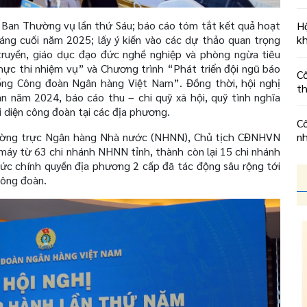
ị Ban Thường vụ lần thứ Sáu; báo cáo tóm tắt kết quả hoạt
Hộ
ng cuối năm 2025; lấy ý kiến vào các dự thảo quan trọng
kh
ruyền, giáo dục đạo đức nghề nghiệp và phòng ngừa tiêu
thực thi nhiệm vụ” và Chương trình “Phát triển đội ngũ báo
Cô
hống Công đoàn Ngân hàng Việt Nam”. Đồng thời, hội nghị
t
n năm 2024, báo cáo thu – chi quỹ xã hội, quỹ tình nghĩa
 diện công đoàn tại các địa phương.
Cô
ường trực Ngân hàng Nhà nước (NHNN), Chủ tịch CĐNHVN
n
máy từ 63 chi nhánh NHNN tỉnh, thành còn lại 15 chi nhánh
ức chính quyền địa phương 2 cấp đã tác động sâu rộng tới
công đoàn.