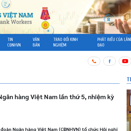
TIN
VĂN
TRAO ĐỔI KINH
PHÁT BIỂU CỦA LÃN
CĐNHVN
BẢN
NGHIỆM
ĐẠO
T
Ngân hàng Việt Nam lần thứ 5, nhiệm kỳ
g đoàn Ngân hàng Việt Nam (CĐNHVN) tổ chức Hội nghị