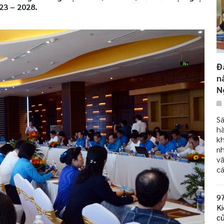
23 – 2028.
Đ
n
N
S
h
kh
nh
v
c
97
Ki
c