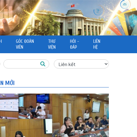
H
GÓC ĐOÀN
THƯ
HỎI -
LIÊN
VIÊN
VIỆN
ĐÁP
HỆ
IN MỚI