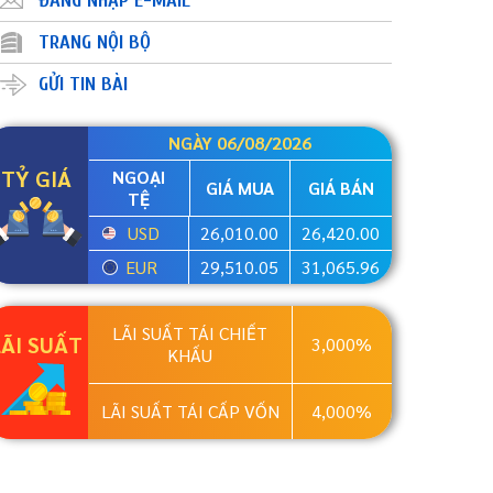
ĐĂNG NHẬP E-MAIL
TRANG NỘI BỘ
GỬI TIN BÀI
NGÀY 06/08/2026
TỶ GIÁ
NGOẠI
GIÁ MUA
GIÁ BÁN
TỆ
USD
26,010.00
26,420.00
EUR
29,510.05
31,065.96
LÃI SUẤT TÁI CHIẾT
LÃI SUẤT
3,000%
KHẤU
LÃI SUẤT TÁI CẤP VỐN
4,000%