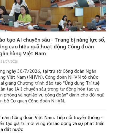
ào tạo AI chuyên sâu - Trang bị năng lực số,
âng cao hiệu quả hoạt động Công đoàn
gân hàng Việt Nam
31/07/2026
áng ngày 30/7/2026, tại trụ sở Công đoàn Ngân
àng Việt Nam (NHVN), Công đoàn NHVN tổ chức
ai giảng Chương trình đào tạo "Ứng dụng Trí tuệ
ân tạo (AI) chuyên sâu trong tự động hóa tác vụ
ăn phòng và nghiệp vụ công đoàn" dành cho đội ngũ
án bộ Cơ quan Công đoàn NHVN.
 năm Công đoàn Việt Nam: Tiếp nối truyền thống -
ến tạo giá trị mới vì người lao động và sự phát triển
ủa đất nước