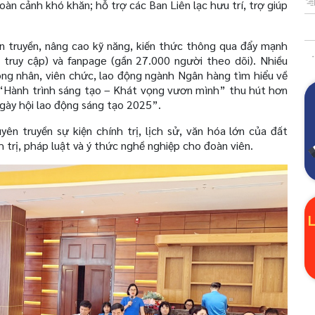
àn cảnh khó khăn; hỗ trợ các Ban Liên lạc hưu trí, trợ giúp
 truyền, nâng cao kỹ năng, kiến thức thông qua đẩy mạnh
 truy cập) và fanpage (gần 27.000 người theo dõi). Nhiều
ông nhân, viên chức, lao động ngành Ngân hàng tìm hiểu về
“Hành trình sáng tạo – Khát vọng vươn mình” thu hút hơn
Ngày hội lao động sáng tạo 2025”.
ên truyền sự kiện chính trị, lịch sử, văn hóa lớn của đất
trị, pháp luật và ý thức nghề nghiệp cho đoàn viên.