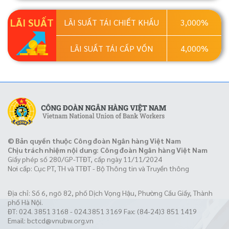
LÃI SUẤT
LÃI SUẤT TÁI CHIẾT KHẤU
3,000%
LÃI SUẤT TÁI CẤP VỐN
4,000%
© Bản quyền thuộc Công đoàn Ngân hàng Việt Nam
Chịu trách nhiệm nội dung: Công đoàn Ngân hàng Việt Nam
Giấy phép số 280/GP-TTĐT, cấp ngày 11/11/2024
Nơi cấp: Cục PT, TH và TTĐT - Bộ Thông tin và Truyền thông
Địa chỉ: Số 6, ngõ 82, phố Dịch Vọng Hậu, Phường Cầu Giấy, Thành
phố Hà Nội.
ĐT: 024. 3851 3168 - 024.3851 3169 Fax: (84-24)3 851 1419
Email:
bctcd@vnubw.org.vn