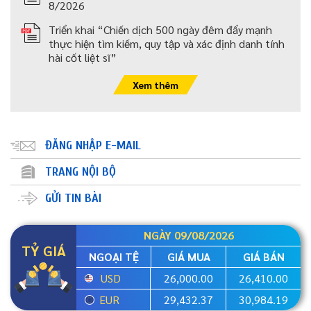
8/2026
Triển khai “Chiến dịch 500 ngày đêm đẩy mạnh
thực hiện tìm kiếm, quy tập và xác định danh tính
hài cốt liệt sĩ”
Xem thêm
ĐĂNG NHẬP E-MAIL
TRANG NỘI BỘ
GỬI TIN BÀI
NGÀY 09/08/2026
TỶ GIÁ
NGOẠI TỆ
GIÁ MUA
GIÁ BÁN
USD
26,000.00
26,410.00
EUR
29,432.37
30,984.19