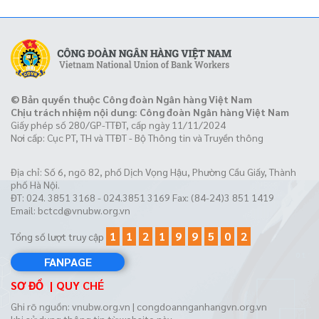
© Bản quyền thuộc Công đoàn Ngân hàng Việt Nam
Chịu trách nhiệm nội dung: Công đoàn Ngân hàng Việt Nam
Giấy phép số 280/GP-TTĐT, cấp ngày 11/11/2024
Nơi cấp: Cục PT, TH và TTĐT - Bộ Thông tin và Truyền thông
Địa chỉ: Số 6, ngõ 82, phố Dịch Vọng Hậu, Phường Cầu Giấy, Thành
phố Hà Nội.
ĐT: 024. 3851 3168 - 024.3851 3169 Fax: (84-24)3 851 1419
Email:
bctcd@vnubw.org.vn
1
1
2
1
9
9
5
0
2
Tổng số lượt truy cập
FANPAGE
SƠ ĐỒ
QUY CHÉ
Ghi rõ nguồn: vnubw.org.vn | congdoannganhangvn.org.vn
khi sử dụng thông tin từ website này.