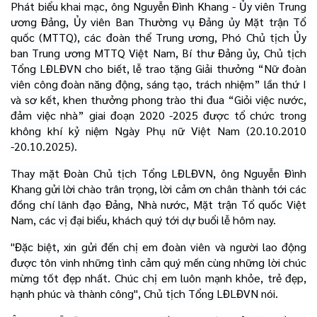
Phát biểu khai mạc, ông Nguyễn Đình Khang - Ủy viên Trung
ương Đảng, Ủy viên Ban Thường vụ Đảng ủy Mặt trận Tổ
quốc (MTTQ), các đoàn thể Trung ương, Phó Chủ tịch Ủy
ban Trung ương MTTQ Việt Nam, Bí thư Đảng ủy, Chủ tịch
Tổng LĐLĐVN cho biết, lễ trao tặng Giải thưởng “Nữ đoàn
viên công đoàn năng động, sáng tạo, trách nhiệm” lần thứ I
và sơ kết, khen thưởng phong trào thi đua “Giỏi việc nước,
đảm việc nhà” giai đoạn 2020 -2025 được tổ chức trong
không khí kỷ niệm Ngày Phụ nữ Việt Nam (20.10.2010
-20.10.2025).
Thay mặt Đoàn Chủ tịch Tổng LĐLĐVN, ông Nguyễn Đình
Khang gửi lời chào trân trọng, lời cảm ơn chân thành tới các
đồng chí lãnh đạo Đảng, Nhà nước, Mặt trận Tổ quốc Việt
Nam, các vị đại biểu, khách quý tới dự buổi lễ hôm nay.
"Đặc biệt, xin gửi đến chị em đoàn viên và người lao động
được tôn vinh những tình cảm quý mến cùng những lời chúc
mừng tốt đẹp nhất. Chúc chị em luôn mạnh khỏe, trẻ đẹp,
hạnh phúc và thành công", Chủ tịch Tổng LĐLĐVN nói.