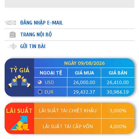
ĐĂNG NHẬP E-MAIL
TRANG NỘI BỘ
GỬI TIN BÀI
NGÀY 09/08/2026
TỶ GIÁ
NGOẠI TỆ
GIÁ MUA
GIÁ BÁN
USD
26,000.00
26,410.00
EUR
29,432.37
30,984.19
LÃI SUẤT
LÃI SUẤT TÁI CHIẾT KHẤU
3,000%
LÃI SUẤT TÁI CẤP VỐN
4,000%