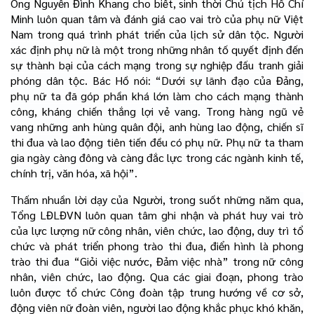
Ông Nguyễn Đình Khang cho biết, sinh thời Chủ tịch Hồ Chí
Minh luôn quan tâm và đánh giá cao vai trò của phụ nữ Việt
Nam trong quá trình phát triển của lịch sử dân tộc. Người
xác định phụ nữ là một trong những nhân tố quyết định đến
sự thành bại của cách mạng trong sự nghiệp đấu tranh giải
phóng dân tộc. Bác Hồ nói: “Dưới sự lãnh đạo của Đảng,
phụ nữ ta đã góp phần khá lớn làm cho cách mạng thành
công, kháng chiến thắng lợi vẻ vang. Trong hàng ngũ vẻ
vang những anh hùng quân đội, anh hùng lao động, chiến sĩ
thi đua và lao động tiên tiến đều có phụ nữ. Phụ nữ ta tham
gia ngày càng đông và càng đắc lực trong các ngành kinh tế,
chính trị, văn hóa, xã hội”.
Thấm nhuần lời dạy của Người, trong suốt những năm qua,
Tổng LĐLĐVN luôn quan tâm ghi nhận và phát huy vai trò
của lực lượng nữ công nhân, viên chức, lao động, duy trì tổ
chức và phát triển phong trào thi đua, điển hình là phong
trào thi đua “Giỏi việc nước, Đảm việc nhà” trong nữ công
nhân, viên chức, lao động. Qua các giai đoạn, phong trào
luôn được tổ chức Công đoàn tập trung hướng về cơ sở,
động viên nữ đoàn viên, người lao động khắc phục khó khăn,