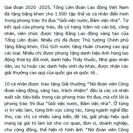
Giai đoạn 2020 -2025, Tổng Liên đoàn Lao động Việt Nam
đã tặng bằng khen cho 1.500 tập thể và cá nhân điển hình
trong phong trào thi đua “Giỏi việc nước, Đảm việc nhà”. Từ
kết quả của phong trào, đã có hàng trăm nữ cán bộ, công
nhân, viên chức được tặng Bằng Lao động sáng tạo của
Tổng Liên đoàn. Nhiều chị đã được Thủ tướng Chính phủ
tặng Bằng khen, Chủ tịch nước tặng Huân chương cao quý
các loại. Nhiều chị được phong tặng danh hiệu Anh hùng lao
động thời kỳ đổi mới, danh hiệu Thầy thuốc, Nhà giáo nhân
dân, ưu tú hoặc các danh hiệu vinh dự khác, được nhận các
giải thưởng cao quý của quốc gia và quốc tế…
10 cá nhân được trao tặng Giải thưởng “Nữ đoàn viên Công
đoàn năng động, sáng tạo, trách nhiệm” đều là các cá nhân
xuất sắc tiêu biểu trong các phong trào thi đua, mà cốt lõi là
phong trào thi đua “Giỏi việc nước, Đảm việc nhà”. Ở từng
vị trí việc làm, từng lĩnh vực công tác, từng ngành nghề đặc
thù, các chị có nhiều sáng kiến, đề tài, giải pháp hiệu quả
mang lại giá trị làm lợi cho cơ quan, đơn vị, doanh nghiệp,
cho cộng đồng, thể hiện rõ hình ảnh “Nữ đoàn viên Công