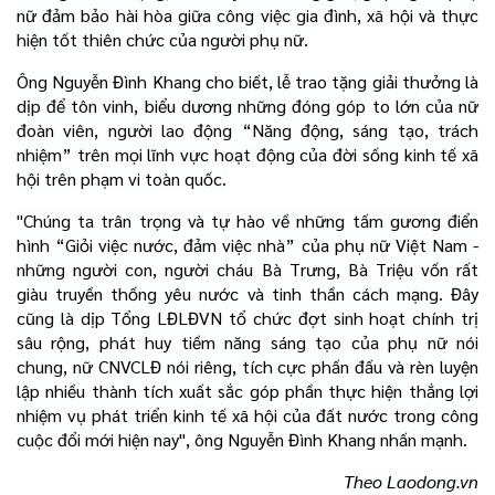
nữ đảm bảo hài hòa giữa công việc gia đình, xã hội và thực
hiện tốt thiên chức của người phụ nữ.
Ông Nguyễn Đình Khang cho biết, lễ trao tặng giải thưởng là
dịp để tôn vinh, biểu dương những đóng góp to lớn của nữ
đoàn viên, người lao động “Năng động, sáng tạo, trách
nhiệm” trên mọi lĩnh vực hoạt động của đời sống kinh tế xã
hội trên phạm vi toàn quốc.
"Chúng ta trân trọng và tự hào về những tấm gương điển
hình “Giỏi việc nước, đảm việc nhà” của phụ nữ Việt Nam -
những người con, người cháu Bà Trưng, Bà Triệu vốn rất
giàu truyền thống yêu nước và tinh thần cách mạng. Đây
cũng là dịp Tổng LĐLĐVN tổ chức đợt sinh hoạt chính trị
sâu rộng, phát huy tiềm năng sáng tạo của phụ nữ nói
chung, nữ CNVCLĐ nói riêng, tích cực phấn đấu và rèn luyện
lập nhiều thành tích xuất sắc góp phần thực hiện thắng lợi
nhiệm vụ phát triển kinh tế xã hội của đất nước trong công
cuộc đổi mới hiện nay", ông Nguyễn Đình Khang nhấn mạnh.
Theo Laodong.vn