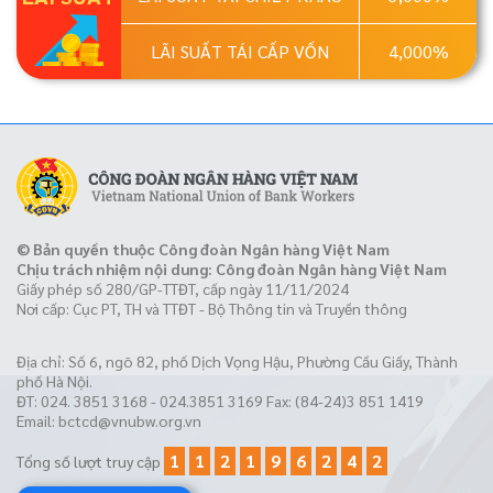
LÃI SUẤT TÁI CẤP VỐN
4,000%
© Bản quyền thuộc Công đoàn Ngân hàng Việt Nam
Chịu trách nhiệm nội dung: Công đoàn Ngân hàng Việt Nam
Giấy phép số 280/GP-TTĐT, cấp ngày 11/11/2024
Nơi cấp: Cục PT, TH và TTĐT - Bộ Thông tin và Truyền thông
Địa chỉ: Số 6, ngõ 82, phố Dịch Vọng Hậu, Phường Cầu Giấy, Thành
phố Hà Nội.
ĐT: 024. 3851 3168 - 024.3851 3169 Fax: (84-24)3 851 1419
Email:
bctcd@vnubw.org.vn
1
1
2
1
9
6
2
4
2
Tổng số lượt truy cập