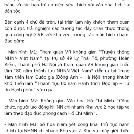
hàng và các bạn trẻ có niềm yêu thích với văn hóa, lịch sử
dân tộc.
Bên cạnh 4 chủ đề trên, tại triển lãm này khách tham quan
còn được trải nghiệm các tương tác đầy chân thực thông
qua công nghệ VR với khu vực tương tác màn hình chạm.
Bao gồm:
- Màn hình M1: Tham quan VR không gian “Truyền thống
NHNN Việt Nam” tại trụ sở 49 Lý Thái Tổ, phường Hoàn
Kiếm, Thành phố Hà Nội và tham quan VR không gian Triển
lãm “80 năm thành tựu NHNN Việt Nam” diễn ra tại Trung
tâm triển lãm Quốc gia (Đông Anh – Hà Nội) trrong khuôn
khổ Triển lãm “Thành tựu 80 năm Hành trình Độc lập – Tự
do Hạnh phúc” vừa qua.
- Màn hình M2: Không gian Văn hóa Hồ Chí Minh “Công
chức, người lao động NHNN chi nhánh Khu vực 2 học tập và
làm theo đạo đức phong cách Hồ Chí Minh”.
- Màn hình M3: Số hóa niêm yết công khai thủ tục hành
chính tại NHNN chi nhánh Khu vực 2. Khu vực này giới thiệu