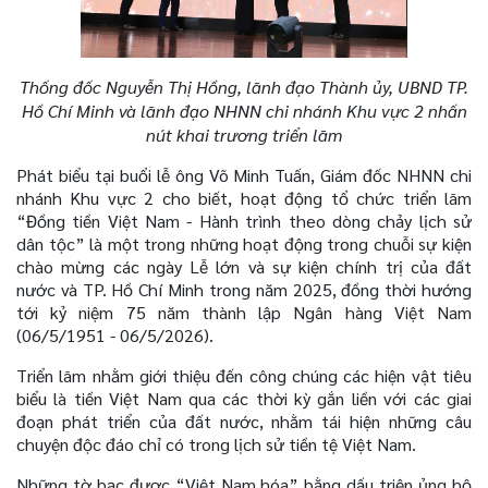
Thống đốc Nguyễn Thị Hồng, lãnh đạo Thành ủy, UBND TP.
Hồ Chí Minh và lãnh đạo NHNN chi nhánh Khu vực 2 nhấn
nút khai trương triển lãm
Phát biểu tại buổi lễ ông Võ Minh Tuấn, Giám đốc NHNN chi
nhánh Khu vực 2 cho biết, hoạt động tổ chức triển lãm
“Đồng tiền Việt Nam - Hành trình theo dòng chảy lịch sử
dân tộc” là một trong những hoạt động trong chuỗi sự kiện
chào mừng các ngày Lễ lớn và sự kiện chính trị của đất
nước và TP. Hồ Chí Minh trong năm 2025, đồng thời hướng
tới kỷ niệm 75 năm thành lập Ngân hàng Việt Nam
(06/5/1951 - 06/5/2026).
Triển lãm nhằm giới thiệu đến công chúng các hiện vật tiêu
biểu là tiền Việt Nam qua các thời kỳ gắn liền với các giai
đoạn phát triển của đất nước, nhằm tái hiện những câu
chuyện độc đáo chỉ có trong lịch sử tiền tệ Việt Nam.
Những tờ bạc được “Việt Nam hóa” bằng dấu triện ủng hộ