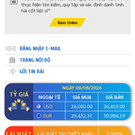
thực hiện tìm kiếm, quy tập và xác định danh tính
hài cốt liệt sĩ”
Xem thêm
ĐĂNG NHẬP E-MAIL
TRANG NỘI BỘ
GỬI TIN BÀI
NGÀY 09/08/2026
TỶ GIÁ
NGOẠI TỆ
GIÁ MUA
GIÁ BÁN
USD
26,000.00
26,410.00
EUR
29,432.37
30,984.19
LÃI SUẤT
LÃI SUẤT TÁI CHIẾT KHẤU
3,000%