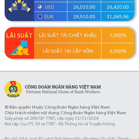
USD
26,010.00
26,420.00
EUR
29,510.05
31,065.96
LÃI SUẤT
LÃI SUẤT TÁI CHIẾT KHẤU
3,000%
LÃI SUẤT TÁI CẤP VỐN
4,000%
© Bản quyền thuộc Công đoàn Ngân hàng Việt Nam
Chịu trách nhiệm nội dung: Công đoàn Ngân hàng Việt Nam
Giấy phép số 280/GP-TTĐT, cấp ngày 11/11/2024
Nơi cấp: Cục PT, TH và TTĐT - Bộ Thông tin và Truyền thông
Địa chỉ: Số 6, ngõ 82, phố Dịch Vọng Hậu, Phường Cầu Giấy, Thành