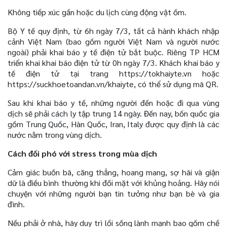
Không tiếp xúc gần hoặc du lịch cùng động vật ốm.
Bộ Y tế quy định, từ 6h ngày 7/3, tất cả hành khách nhập
cảnh Việt Nam (bao gồm người Việt Nam và người nước
ngoài) phải khai báo y tế điện tử bắt buộc. Riêng TP HCM
triển khai khai báo điện tử từ 0h ngày 7/3. Khách khai báo y
tế điện tử tại trang https://tokhaiyte.vn hoặc
https://suckhoetoandan.vn/khaiyte, có thể sử dụng mã QR.
Sau khi khai báo y tế, những người đến hoặc đi qua vùng
dịch sẽ phải cách ly tập trung 14 ngày. Đến nay, bốn quốc gia
gồm Trung Quốc, Hàn Quốc, Iran, Italy được quy định là các
nước nằm trong vùng dịch.
Cách đối phó với stress trong mùa dịch
Cảm giác buồn bã, căng thẳng, hoang mang, sợ hãi và giận
dữ là điều bình thường khi đối mặt với khủng hoảng. Hãy nói
chuyện với những người bạn tin tưởng như bạn bè và gia
đình.
Nếu phải ở nhà, hãy duy trì lối sống lành mạnh bao gồm chế