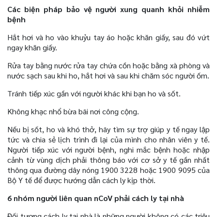
Các biện pháp bảo vệ người xung quanh khỏi nhiễm
bệnh
Hắt hơi và ho vào khuỷu tay áo hoặc khăn giấy, sau đó vứt
ngay khăn giấy.
Rửa tay bằng nước rửa tay chứa cồn hoặc bằng xà phòng và
nước sạch sau khi ho, hắt hơi và sau khi chăm sóc người ốm.
Tránh tiếp xúc gần với người khác khi bạn ho và sốt.
Không khạc nhổ bừa bãi nơi công cộng.
Nếu bị sốt, ho và khó thở, hãy tìm sự trợ giúp y tế ngay lập
tức và chia sẻ lịch trình đi lại của mình cho nhân viên y tế.
Người tiếp xúc với người bệnh, nghi mắc bệnh hoặc nhập
cảnh từ vùng dịch phải thông báo với cơ sở y tế gần nhất
thông qua đường dây nóng 1900 3228 hoặc 1900 9095 của
Bộ Y tế để được hướng dẫn cách ly kịp thời.
6 nhóm người liên quan nCoV phải cách ly tại nhà
Đối tượng cách ly tại nhà là những người không có các triệu