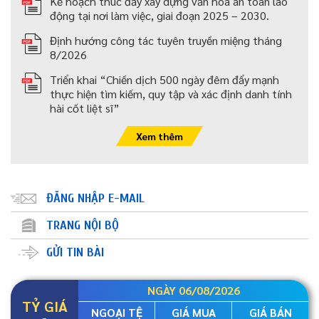
Kế hoạch thúc đẩy xây dựng văn hóa an toàn lao
động tại nơi làm việc, giai đoạn 2025 – 2030.
Định hướng công tác tuyên truyền miệng tháng
8/2026
Triển khai “Chiến dịch 500 ngày đêm đẩy mạnh
thực hiện tìm kiếm, quy tập và xác định danh tính
hài cốt liệt sĩ”
Xem thêm
ĐĂNG NHẬP E-MAIL
TRANG NỘI BỘ
GỬI TIN BÀI
NGÀY 06/08/2026
TỶ GIÁ
NGOẠI TỆ
GIÁ MUA
GIÁ BÁN