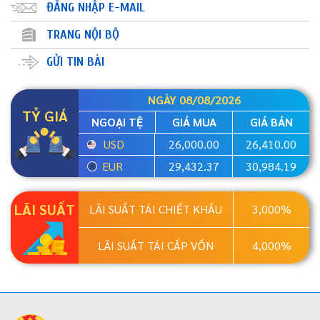
ĐĂNG NHẬP E-MAIL
TRANG NỘI BỘ
GỬI TIN BÀI
NGÀY 08/08/2026
TỶ GIÁ
NGOẠI TỆ
GIÁ MUA
GIÁ BÁN
USD
26,000.00
26,410.00
EUR
29,432.37
30,984.19
LÃI SUẤT
LÃI SUẤT TÁI CHIẾT KHẤU
3,000%
LÃI SUẤT TÁI CẤP VỐN
4,000%