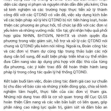
diện các dạng vi phạm và nguyên nhân dẫn đến yếu kém; Chia
sẻ kinh nghiệm và các trường hợp thực tiễn xử lý thành
công đối với các QTDND có vấn đề, việc xây dựng kịch bản
về các biện pháp xử lý khi QTDND bị rút tiền hàng loạt, hoàn
thiện các phương án phục hồi, tổ chức lại đối với các đơn vị
yếu kém và những vướng mắc tồn tại; ghi nhận hiệu quả phối
hợp giữa NHNN, BHTGVN, NHHTX và chính quyền địa
phương trong việc giám sát, hỗ trợ và xử lý các QTDND nói
chung và QTDND yếu kém nói riêng. Ngoài ra, Đoàn công tác
và các đơn vị tham dự cũng tập trung thảo luận các nội
dung cần bổ sung, đề xuất biện pháp triển khai cụ thể nhằm
đưa Cẩm nang vào áp dụng phù hợp với đặc thù của từng
địa phương, các ý kiến trao đổi để hoàn thiện hành lang
pháp lý trong công tác quản lý hệ thống QTDND.
Kết luận buổi làm việc, đoàn công tác đánh giá cao sự chuẩn
bị chu đáo về báo cáo và những ý kiến đóng góp, chia sẻ kinh
nghiệm tâm huyết, thực tiễn của các đơn vị tham gia.
Những nội dung trao đổi là cơ sở quan trọng để Cục QLGS
hoàn thiện Cẩm nang và các văn bản luật có liên quan, góp
phần nâng cao năng lực quản trị, giám sát và đảm bảo an