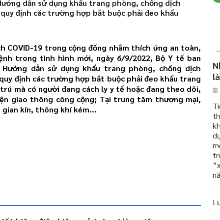
ướng dẫn sử dụng khẩu trang phòng, chống dịch
 quy định các trường hợp bắt buộc phải đeo khẩu
ch COVID-19 trong cộng đồng nhằm thích ứng an toàn,
bệnh trong tình hình mới, ngày 6/9/2022, Bộ Y tế ban
N
 Hướng dẫn sử dụng khẩu trang phòng, chống dịch
l
 quy định các trường hợp bắt buộc phải đeo khẩu trang
ưu trú mà có người đang cách ly y tế hoặc đang theo dõi,
iện giao thông công cộng; Tại trung tâm thương mại,
Ti
 gian kín, thông khí kém...
th
kh
dụ
mở
tr
“x
nă
L