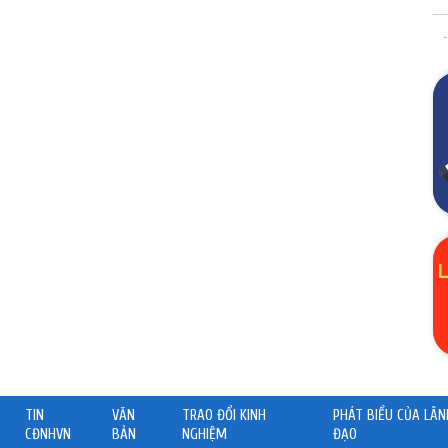
TIN
VĂN
TRAO ĐỔI KINH
PHÁT BIỂU CỦA LÃN
CĐNHVN
BẢN
NGHIỆM
ĐẠO