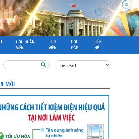
H
GÓC ĐOÀN
THƯ
HỎI -
LIÊN
VIÊN
VIỆN
ĐÁP
HỆ
IN MỚI