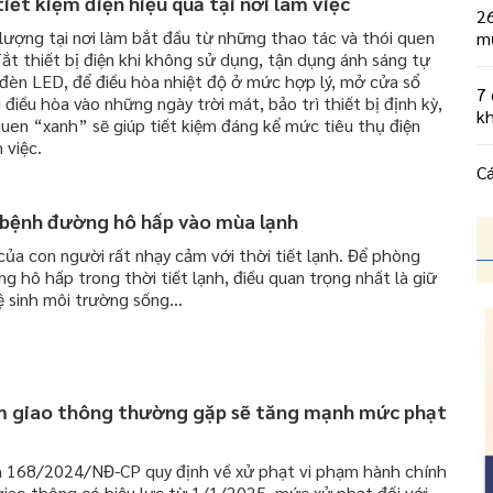
iết kiệm điện hiệu quả tại nơi làm việc
26
lượng tại nơi làm bắt đầu từ những thao tác và thói quen
m
ắt thiết bị điện khi không sử dụng, tận dụng ánh sáng tự
 đèn LED, để điều hòa nhiệt độ ở mức hợp lý, mở cửa sổ
7 
 điều hòa vào những ngày trời mát, bảo trì thiết bị định kỳ,
k
quen “xanh” sẽ giúp tiết kiệm đáng kể mức tiêu thụ điện
 việc.
C
 bệnh đường hô hấp vào mùa lạnh
ủa con người rất nhạy cảm với thời tiết lạnh. Để phòng
 hô hấp trong thời tiết lạnh, điều quan trọng nhất là giữ
 sinh môi trường sống...
ạm giao thông thường gặp sẽ tăng mạnh mức phạt
 168/2024/NĐ-CP quy định về xử phạt vi phạm hành chính
 giao thông có hiệu lực từ 1/1/2025, mức xử phạt đối với