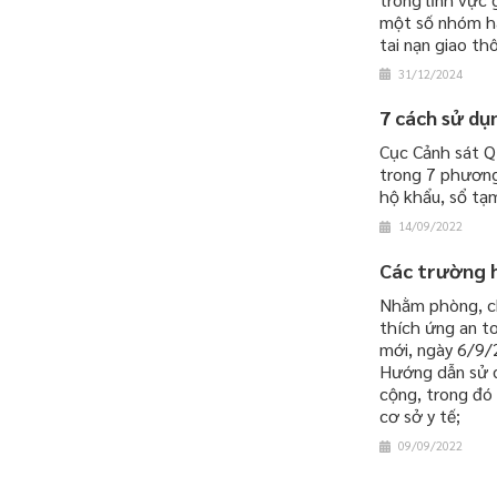
một số nhóm hà
tai nạn giao th
31/12/2024
7 cách sử dụ
Cục Cảnh sát Q
trong 7 phương
hộ khẩu, sổ tạm
14/09/2022
Các trường h
Nhằm phòng, ch
thích ứng an to
mới, ngày 6/9/
Hướng dẫn sử d
cộng, trong đó
cơ sở y tế;
09/09/2022