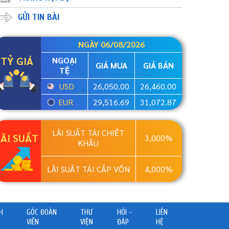
GỬI TIN BÀI
NGÀY 06/08/2026
TỶ GIÁ
NGOẠI
GIÁ MUA
GIÁ BÁN
TỆ
USD
26,050.00
26,460.00
EUR
29,516.69
31,072.87
LÃI SUẤT TÁI CHIẾT
LÃI SUẤT
3,000%
KHẤU
LÃI SUẤT TÁI CẤP VỐN
4,000%
H
GÓC ĐOÀN
THƯ
HỎI -
LIÊN
VIÊN
VIỆN
ĐÁP
HỆ