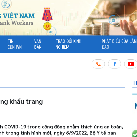
TIN
VĂN
TRAO ĐỔI KINH
PHÁT BIỂU CỦA LÃN
CĐNHVN
BẢN
NGHIỆM
ĐẠO
T
ụng khẩu trang
ch COVID-19 trong cộng đồng nhằm thích ứng an toàn,
nh trong tình hình mới, ngày 6/9/2022, Bộ Y tế ban