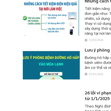
Những cách t
Tiết kiệm năng 
đơn giản như: T
nhiên, sử dụng
thay vì sử dụng
xây dựng thói 
năng tại nơi làm
31/03/2026
Lưu ý phòng
Đường hô hấp c
bệnh viêm đường
ấm cơ thể và vệ
07/01/2026
26 lỗi vi ph
từ 1/1/2025
Theo Nghị định
trong lĩnh vực