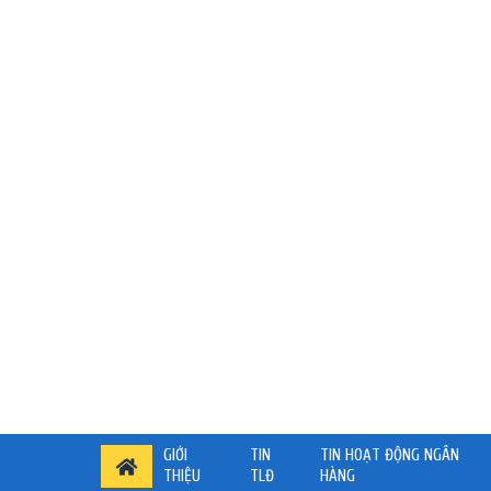
GIỚI
TIN
TIN HOẠT ĐỘNG NGÂN
THIỆU
TLĐ
HÀNG