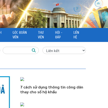
H
GÓC ĐOÀN
THƯ
HỎI -
LIÊN
VIÊN
VIỆN
ĐÁP
HỆ
7 cách sử dụng thông tin công dân
thay cho sổ hộ khẩu