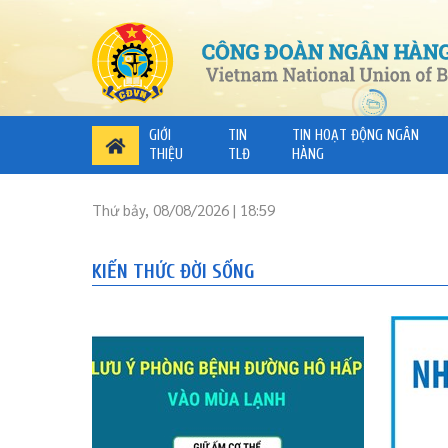
GIỚI
TIN
TIN HOẠT ĐỘNG NGÂN
THIỆU
TLĐ
HÀNG
Thứ bảy, 08/08/2026 | 18:59
KIẾN THỨC ĐỜI SỐNG