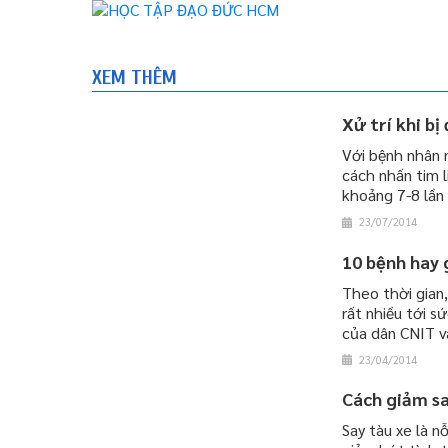
XEM THÊM
Xử trí khi bị
Với bệnh nhân 
cách nhấn tim 
khoảng 7-8 lần
23/07/2014
10 bệnh hay 
Theo thời gian
rất nhiều tới s
của dân CNIT v
23/04/2014
Cách giảm sa
Say tàu xe là n