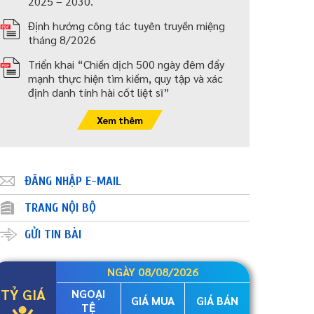
2025 – 2030.
Định hướng công tác tuyên truyền miệng
tháng 8/2026
Triển khai “Chiến dịch 500 ngày đêm đẩy
mạnh thực hiện tìm kiếm, quy tập và xác
định danh tính hài cốt liệt sĩ”
Xem thêm
ĐĂNG NHẬP E-MAIL
TRANG NỘI BỘ
GỬI TIN BÀI
NGÀY 08/08/2026
TỶ GIÁ
NGOẠI
GIÁ MUA
GIÁ BÁN
TỆ