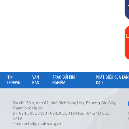
TIN
VĂN
TRAO ĐỔI KINH
PHÁT BIỂU CỦA LÃN
CĐNHVN
BẢN
NGHIỆM
ĐẠO
Địa chỉ: Số 6, ngõ 82, phố Dịch Vọng Hậu, Phường Cầu Giấy,
Thành phố Hà Nội.
ĐT: 024. 3851 3168 - 024.3851 3169 Fax: (84-24)3 851
1419
Email:
bctcd@vnubw.org.vn
t