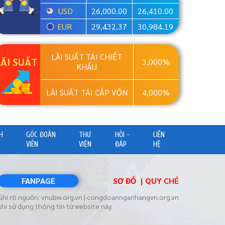
USD
26,000.00
26,410.00
EUR
29,432.37
30,984.19
LÃI SUẤT TÁI CHIẾT
LÃI SUẤT
3,000%
KHẤU
LÃI SUẤT TÁI CẤP VỐN
4,000%
H
GÓC ĐOÀN
THƯ
HỎI -
LIÊN
VIÊN
VIỆN
ĐÁP
HỆ
FANPAGE
SƠ ĐỒ
QUY CHÉ
Ghi rõ nguồn: vnubw.org.vn | congdoannganhangvn.org.vn
khi sử dụng thông tin từ website này.