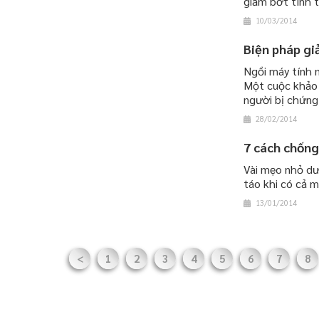
giảm bớt tình t
10/03/2014
Biện pháp gi
Ngồi máy tính n
Một cuộc khảo 
người bị chứng
28/02/2014
7 cách chống
Vài mẹo nhỏ dư
táo khi có cả m
13/01/2014
<
1
2
3
4
5
6
7
8