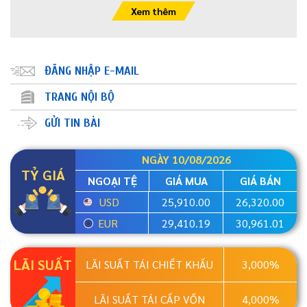
Xem thêm
ĐĂNG NHẬP E-MAIL
TRANG NỘI BỘ
GỬI TIN BÀI
NGÀY 10/08/2026
TỶ GIÁ
NGOẠI TỆ
GIÁ MUA
GIÁ BÁN
USD
25,910.00
26,320.00
EUR
29,410.19
30,961.01
LÃI SUẤT
LÃI SUẤT TÁI CHIẾT KHẤU
3,000%
LÃI SUẤT TÁI CẤP VỐN
4,000%