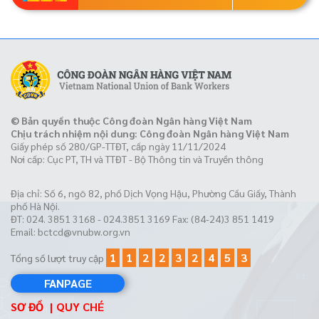
© Bản quyền thuộc Công đoàn Ngân hàng Việt Nam
Chịu trách nhiệm nội dung: Công đoàn Ngân hàng Việt Nam
Giấy phép số 280/GP-TTĐT, cấp ngày 11/11/2024
Nơi cấp: Cục PT, TH và TTĐT - Bộ Thông tin và Truyền thông
Địa chỉ: Số 6, ngõ 82, phố Dịch Vọng Hậu, Phường Cầu Giấy, Thành
phố Hà Nội.
ĐT: 024. 3851 3168 - 024.3851 3169 Fax: (84-24)3 851 1419
Email:
bctcd@vnubw.org.vn
1
1
2
2
3
2
4
5
3
Tổng số lượt truy cập
FANPAGE
SƠ ĐỒ
QUY CHÉ