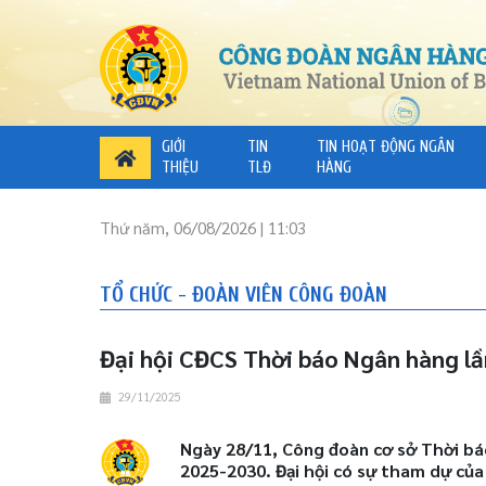
GIỚI
TIN
TIN HOẠT ĐỘNG NGÂN
THIỆU
TLĐ
HÀNG
Thứ năm, 06/08/2026 | 11:03
TỔ CHỨC - ĐOÀN VIÊN CÔNG ĐOÀN
Đại hội CĐCS Thời báo Ngân hàng lầ
29/11/2025
​​​​​​​Ngày 28/11, Công đoàn cơ sở Thời
2025-2030. Đại hội có sự tham dự củ