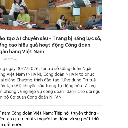
ào tạo AI chuyên sâu - Trang bị năng lực số,
âng cao hiệu quả hoạt động Công đoàn
gân hàng Việt Nam
31/07/2026
áng ngày 30/7/2026, tại trụ sở Công đoàn Ngân
àng Việt Nam (NHVN), Công đoàn NHVN tổ chức
ai giảng Chương trình đào tạo "Ứng dụng Trí tuệ
ân tạo (AI) chuyên sâu trong tự động hóa tác vụ
ăn phòng và nghiệp vụ công đoàn" dành cho đội ngũ
án bộ Cơ quan Công đoàn NHVN.
 năm Công đoàn Việt Nam: Tiếp nối truyền thống -
ến tạo giá trị mới vì người lao động và sự phát triển
ủa đất nước