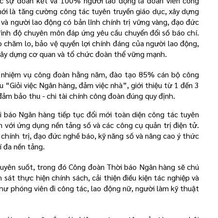
ược sự đoàn kết và 100% người lao động là đoàn viên công
ới là tăng cường công tác tuyên truyền giáo dục, xây dựng
 và người lao động có bản lĩnh chính trị vững vàng, đạo đức
trình độ chuyên môn đáp ứng yêu cầu chuyển đổi số báo chí.
ò chăm lo, bảo vệ quyền lợi chính đáng của người lao động,
 xây dựng cơ quan và tổ chức đoàn thể vững mạnh.
t nhiệm vụ công đoàn hằng năm, đào tạo 85% cán bộ công
 “Giỏi việc Ngân hàng, đảm việc nhà”, giới thiệu từ 1 đến 3
ảm bảo thu - chi tài chính công đoàn đúng quy định.
i báo Ngân hàng tiếp tục đổi mới toàn diện công tác tuyên
n với ứng dụng nền tảng số và các công cụ quản trị điện tử.
chính trị, đạo đức nghề báo, kỹ năng số và nâng cao ý thức
í đa nền tảng.
xuyên suốt, trong đó Công đoàn Thời báo Ngân hàng sẽ chú
sát thực hiện chính sách, cải thiện điều kiện tác nghiệp và
ư phóng viên đi công tác, lao động nữ, người làm kỹ thuật