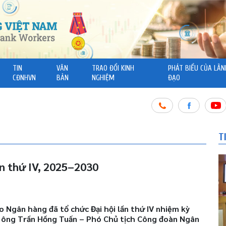
TIN
VĂN
TRAO ĐỔI KINH
PHÁT BIỂU CỦA LÃN
CĐNHVN
BẢN
NGHIỆM
ĐẠO
T
n thứ IV, 2025–2030
 báo Ngân hàng đã tổ chức Đại hội lần thứ IV nhiệm kỳ
a ông Trần Hồng Tuấn – Phó Chủ tịch Công đoàn Ngân