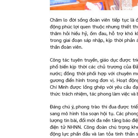
Chăm lo đời sống đoàn viên tiếp tục là
động phúc lợi quen thuộc nhưng thiết th
thăm hỏi hiếu hỷ, ốm đau, hỗ trợ khó 
trong giai đoạn sáp nhập, kịp thời phản
thần đoàn viên.
Công tác tuyên truyền, giáo dục được tr
phổ biến kịp thời các chủ trương của Đ
nước; đồng thời phối hợp với chuyên môn
gương điển hình trong đơn vị. Hoạt độ
Chí Minh được lồng ghép với yêu cầu đ
thức trách nhiệm, tác phong làm việc và b
Đáng chú ý, phong trào thi đua được tri
sang mô hình tòa soạn hội tụ. Các phon
lượng tin bài, đổi mới đa nền tảng báo đi
điện tử NHNN. Công đoàn chú trọng khe
động lực phấn đấu và lan tỏa tinh thần