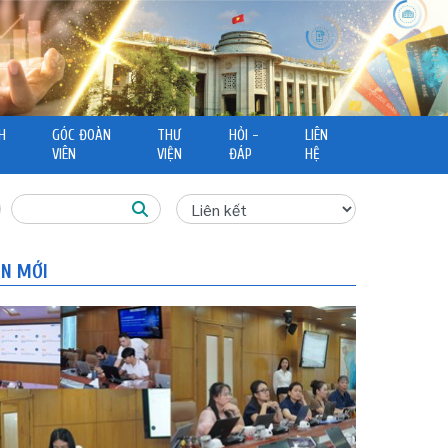
H
GÓC ĐOÀN
THƯ
HỎI -
LIÊN
VIÊN
VIỆN
ĐÁP
HỆ
IN MỚI