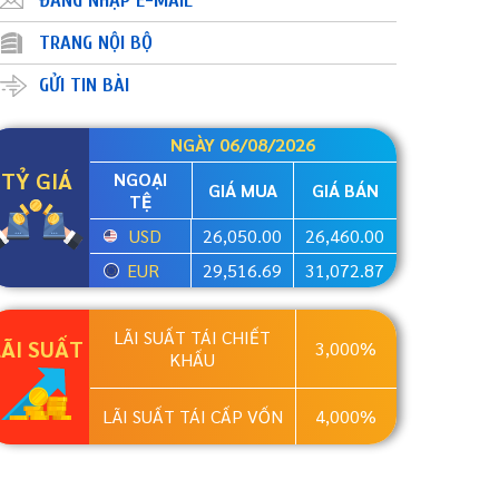
ĐĂNG NHẬP E-MAIL
TRANG NỘI BỘ
GỬI TIN BÀI
NGÀY 06/08/2026
TỶ GIÁ
NGOẠI
GIÁ MUA
GIÁ BÁN
TỆ
USD
26,050.00
26,460.00
EUR
29,516.69
31,072.87
LÃI SUẤT TÁI CHIẾT
LÃI SUẤT
3,000%
KHẤU
LÃI SUẤT TÁI CẤP VỐN
4,000%