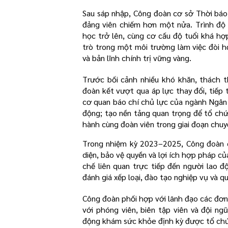
Sau sáp nhập, Công đoàn cơ sở Thời báo
đảng viên chiếm hơn một nửa. Trình độ
học trở lên, cùng cơ cấu độ tuổi khá hợ
trò trong một môi trường làm việc đòi h
và bản lĩnh chính trị vững vàng.
Trước bối cảnh nhiều khó khăn, thách t
đoàn kết vượt qua áp lực thay đổi, tiếp 
cơ quan báo chí chủ lực của ngành Ngân 
động; tạo nền tảng quan trọng để tổ chứ
hành cùng đoàn viên trong giai đoạn chu
Trong nhiệm kỳ 2023–2025, Công đoàn cơ
diện, bảo vệ quyền và lợi ích hợp pháp c
chế liên quan trực tiếp đến người lao đ
đánh giá xếp loại, đào tạo nghiệp vụ và q
Công đoàn phối hợp với lãnh đạo các đơn v
với phóng viên, biên tập viên và đội n
động khám sức khỏe định kỳ được tổ chức