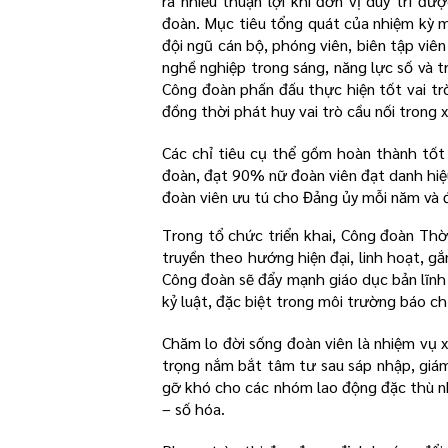
ra nhiều thuận lợi khi đơn vị duy trì đ
đoàn. Mục tiêu tổng quát của nhiệm kỳ m
đội ngũ cán bộ, phóng viên, biên tập viên
nghề nghiệp trong sáng, năng lực số và 
Công đoàn phấn đấu thực hiện tốt vai tr
đồng thời phát huy vai trò cầu nối trong
Các chỉ tiêu cụ thể gồm hoàn thành tố
đoàn, đạt 90% nữ đoàn viên đạt danh hiệu
đoàn viên ưu tú cho Đảng ủy mỗi năm và đ
Trong tổ chức triển khai, Công đoàn Thờ
truyền theo hướng hiện đại, linh hoạt, gắ
Công đoàn sẽ đẩy mạnh giáo dục bản lĩnh 
kỷ luật, đặc biệt trong môi trường báo ch
Chăm lo đời sống đoàn viên là nhiệm vụ 
trọng nắm bắt tâm tư sau sáp nhập, giám 
gỡ khó cho các nhóm lao động đặc thù nh
– số hóa.