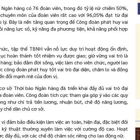
 Ngân hàng có 76 đoàn viên, trong đó tỷ lệ nữ chiếm 50%,
 chuyên môn của đoàn viên rất cao với 96,05% đạt từ đại
p lý. Đây là nền tảng quan trọng để Công đoàn phát huy vai
ỏi năng lực số, kỹ năng đa phương tiện, khả năng phối hợp
hức, tập thể TBNH vẫn nỗ lực duy trì hoạt động ổn định,
tục hoàn thành tốt nhiệm vụ được giao; giữ vững vai trò là
hàng; bảo đảm đời sống, việc làm cho viên chức, người lao
c công đoàn phát huy tốt vai trò đại diện, chăm lo và đồng
yển đổi mạnh mẽ của đơn vị.
 sở Thời báo Ngân hàng đã triển khai đầy đủ vai trò đại
ủa đoàn viên. Công đoàn tích cực tham gia góp ý vào các quy
ộng như chi trả tiền lương, nhuận bút, chế độ nâng lương,
uy chế dân chủ cơ sở.
ị đảm bảo điều kiện làm việc an toàn, hiện đại, đặc biệt đối
gũ kỹ thuật thường xuyên làm việc với cường độ cao. Hoạt
 đầy đủ, với các chế độ chăm sóc riêng cho lao động nữ.