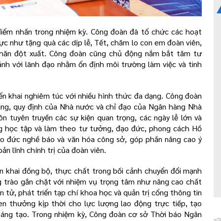
 điểm nhấn trong nhiệm kỳ. Công đoàn đã tổ chức các hoạt
ực như tặng quà các dịp lễ, Tết, chăm lo con em đoàn viên,
khăn đột xuất. Công đoàn cũng chủ động nắm bắt tâm tư
 ánh với lãnh đạo nhằm ổn định môi trường làm việc và tinh
iển khai nghiêm túc với nhiều hình thức đa dạng. Công đoàn
ảng, quy định của Nhà nước và chỉ đạo của Ngân hàng Nhà
 tuyên truyền các sự kiện quan trọng, các ngày lễ lớn và
ng học tập và làm theo tư tưởng, đạo đức, phong cách Hồ
ạo đức nghề báo và văn hóa công sở, góp phần nâng cao ý
ản lĩnh chính trị của đoàn viên.
ển khai đồng bộ, thực chất trong bối cảnh chuyển đổi mạnh
g trào gắn chặt với nhiệm vụ trọng tâm như nâng cao chất
ện tử, phát triển tạp chí khoa học và quản trị cổng thông tin
n thưởng kịp thời cho lực lượng lao động trực tiếp, tạo
 sáng tạo. Trong nhiệm kỳ, Công đoàn cơ sở Thời báo Ngân