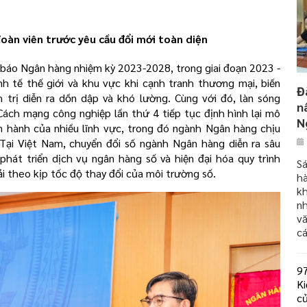
đoàn viên trước yêu cầu đổi mới toàn diện
báo Ngân hàng nhiệm kỳ 2023-2028, trong giai đoạn 2023 -
h tế thế giới và khu vực khi cạnh tranh thương mại, biến
Đ
nh trị diễn ra dồn dập và khó lường. Cùng với đó, làn sóng
n
Cách mạng công nghiệp lần thứ 4 tiếp tục định hình lại mô
N
ận hành của nhiều lĩnh vực, trong đó ngành Ngân hàng chịu
Tại Việt Nam, chuyển đổi số ngành Ngân hàng diễn ra sâu
 phát triển dịch vụ ngân hàng số và hiện đại hóa quy trình
S
ải theo kịp tốc độ thay đổi của môi trường số.
h
kh
nh
v
c
97
Ki
c