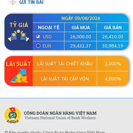
GỬI TIN BÀI
NGÀY 09/08/2026
TỶ GIÁ
NGOẠI TỆ
GIÁ MUA
GIÁ BÁN
USD
26,000.00
26,410.00
EUR
29,432.37
30,984.19
LÃI SUẤT
LÃI SUẤT TÁI CHIẾT KHẤU
3,000%
LÃI SUẤT TÁI CẤP VỐN
4,000%
© Bản quyền thuộc Công đoàn Ngân hàng Việt Nam