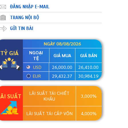
ĐĂNG NHẬP E-MAIL
TRANG NỘI BỘ
GỬI TIN BÀI
NGÀY 08/08/2026
TỶ GIÁ
NGOẠI
GIÁ MUA
GIÁ BÁN
TỆ
USD
26,000.00
26,410.00
EUR
29,432.37
30,984.19
LÃI SUẤT TÁI CHIẾT
LÃI SUẤT
3,000%
KHẤU
LÃI SUẤT TÁI CẤP VỐN
4,000%