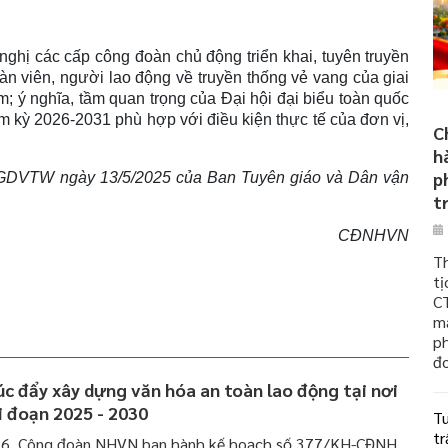
ghị các cấp công đoàn chủ động triển khai, tuyên truyền
àn viên, người lao động về truyền thống vẻ vang của giai
 ý nghĩa, tầm quan trọng của Đại hội đại biểu toàn quốc
m kỳ 2026-2031 phù hợp với điều kiện thực tế của đơn vị,
C
h
p
TGDVTW ngày 13/5/2025 của Ban Tuyên giáo và Dân vận
t
CĐNHVN
Th
tị
C
m
p
đo
c đẩy xây dựng văn hóa an toàn lao động tại nơi
ai đoạn 2025 - 2030
Tu
t
6, Công đoàn NHVN ban hành kế hoạch số 377/KH-CĐNH