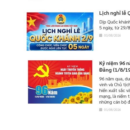
Lịch nghỉ lễ
Dịp Quốc khánh
5 ngày, từ 29/
03/08/2026
Kỷ niệm 96 
Đảng (1/8/19
96 năm qua, dư
vinh và Chủ tịc
hiến xuất sắc v
mạng, là niềm t
những cán bộ đ
01/08/2026