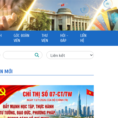
H
GÓC ĐOÀN
THƯ
HỎI -
LIÊN
VIÊN
VIỆN
ĐÁP
HỆ
IN MỚI