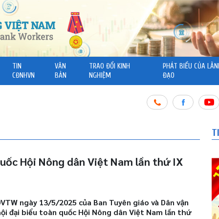
TIN
VĂN
TRAO ĐỔI KINH
PHÁT BIỂU CỦA LÃN
CĐNHVN
BẢN
NGHIỆM
ĐẠO
T
quốc Hội Nông dân Việt Nam lần thứ IX
VTW ngày 13/5/2025 của Ban Tuyên giáo và Dân vận
hội đại biểu toàn quốc Hội Nông dân Việt Nam lần thứ