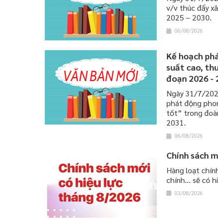
v/v thúc đẩy xâ
2025 – 2030.
06/08/2026
Kế hoạch phá
suất cao, th
đoạn 2026 - 
Ngày 31/7/202
phát động phon
tốt” trong đoà
2031.
06/08/2026
Chính sách m
Hàng loạt chính
chính... sẽ có 
03/08/2026