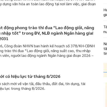
y dựng văn hóa an toàn lao động tại nơi làm việc, giai đoạn
H
g
Tà
t động phong trào thi đua “Lao động giỏi, năng
n
u nhập tốt” trong ĐV, NLĐ ngành Ngân hàng giai
2031
Nộ
6, Công đoàn NHVN ban hành kế hoạch số 378/KH-CĐNH
t
g trào thi đua “Lao động giỏi, năng suất cao, thu nhập
ti
n viên, người lao động ngành Ngân hàng giai đoạn 2026 –
ới có hiệu lực từ tháng 8/2026
 sách mới về vận tải, đấu thầu, đất đai, tín dụng, tài
hiệu lực trong tháng 8/2026.